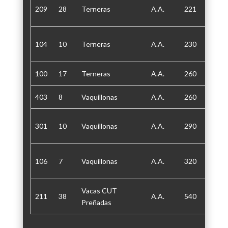
209
28
Terneras
A.A.
221
30/60
104
10
Terneras
A.A.
230
30
100
17
Terneras
A.A.
260
30
403
8
Vaquillonas
A.A.
260
30/60
301
10
Vaquillonas
A.A.
290
30/60
106
7
Vaquillonas
A.A.
320
30/60
Vacas CUT
211
38
A.A.
540
30/60
Preñadas