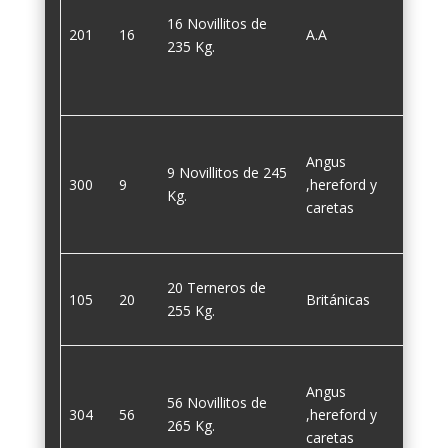
16 Novillitos de
201
16
A.A
235
235 Kg.
Angus
9 Novillitos de 245
300
9
,hereford y
245
Kg.
caretas
20 Terneros de
105
20
Británicas
255
255 Kg.
Angus
56 Novillitos de
304
56
,hereford y
265
265 Kg.
caretas