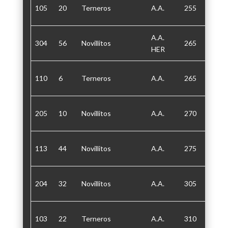
105
20
Terneros
A.A.
255
30
A.A.
304
56
Novillitos
265
30/60
HER
110
6
Terneros
A.A.
265
30
205
10
Novillitos
A.A.
270
30/60
113
44
Novillitos
A.A.
275
30/60
204
32
Novillitos
A.A.
305
30/60
103
22
Terneros
A.A.
310
30/60