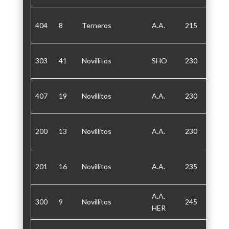
404
8
Terneros
A.A.
215
30/60
303
41
Novillitos
SHO
230
30/60
407
19
Novillitos
A.A.
230
30/60
200
13
Novillitos
A.A.
230
30/60
201
16
Novillitos
A.A.
235
30/60
A.A.
300
9
Novillitos
245
30/60
HER