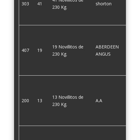
303
41
shorton
230
230 Kg.
19 Novillitos de
ABERDEEN
407
19
230
230 Kg.
ANGUS
13 Novillitos de
200
13
A.A
230
230 Kg.