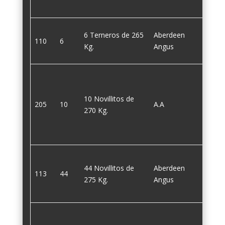
6 Terneros de 265
Aberdeen
110
6
265
Kg.
Angus
10 Novillitos de
205
10
A.A
270
270 Kg.
44 Novillitos de
Aberdeen
113
44
275
275 Kg.
Angus