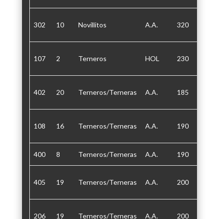
302
10
Novillitos
A.A.
320
30/60
107
2
Terneros
HOL
230
30/60
402
20
Terneros/Terneras
A.A.
185
30/60
108
16
Terneros/Terneras
A.A.
190
30
400
8
Terneros/Terneras
A.A.
190
30
405
19
Terneros/Terneras
A.A.
200
30/60
206
19
Terneros/Terneras
A.A.
200
30/60