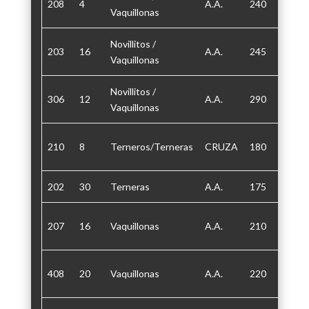
208
4
A.A.
240
30
Vaquillonas
Novillitos /
203
16
A.A.
245
30
Vaquillonas
Novillitos /
306
12
A.A.
290
30
Vaquillonas
210
8
Terneros/Terneras
CRUZA
180
30/60
202
30
Terneras
A.A.
175
30/60
207
16
Vaquillonas
A.A.
210
30/60
408
20
Vaquillonas
A.A.
220
30/60