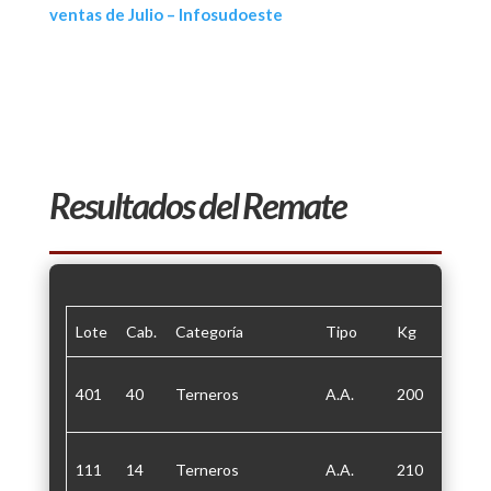
ventas de Julio – Infosudoeste
Resultados del Remate
Lote
Cab.
Categoría
Tipo
Kg
Plazo
401
40
Terneros
A.A.
200
30/60
111
14
Terneros
A.A.
210
30/60