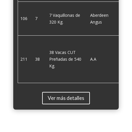
7 Vaquillonas de
Aberdeen
106
7
320
320 Kg.
Angus
38 Vacas CUT
211
38
Preñadas de 540
A.A
540
Kg.
Ver más detalles