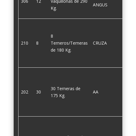
306
12
Vaquillonas de 290
290
ANGUS
Kg.
8
210
8
Terneros/Terneras
CRUZA
180
de 180 Kg.
30 Terneras de
202
30
AA
175
175 Kg.