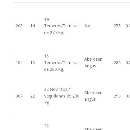
14
208
14
Terneros/Terneras
A.A
275
0.
de 275 Kg.
16
Aberdeen
104
16
Terneros/Terneras
280
0.
Angus
de 280 Kg.
22 Novillitos /
Aberdeen
307
22
Vaquillonas de 290
290
0.
angus
Kg.
32
Aberdeen