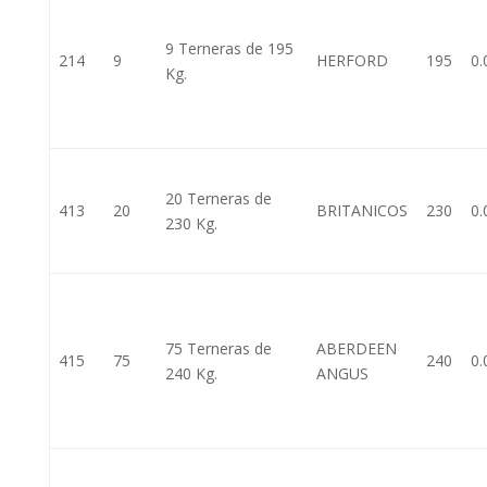
9 Terneras de 195
214
9
HERFORD
195
0.
Kg.
20 Terneras de
413
20
BRITANICOS
230
0.
230 Kg.
75 Terneras de
ABERDEEN
415
75
240
0.
240 Kg.
ANGUS