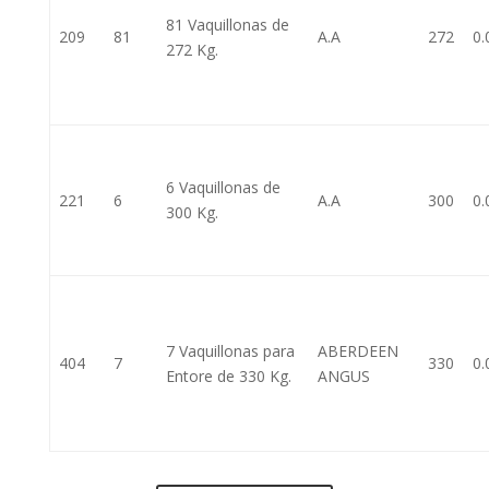
81 Vaquillonas de
209
81
A.A
272
0.
272 Kg.
6 Vaquillonas de
221
6
A.A
300
0.
300 Kg.
7 Vaquillonas para
ABERDEEN
404
7
330
0.
Entore de 330 Kg.
ANGUS