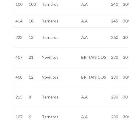
100
100
Terneros
A.A
240
30
414
18
Terneros
A.A
245
30
223
13
Terneros
A.A
260
30
407
21
Novillitos
BRITANICOS
280
30
408
12
Novillitos
BRITANICOS
280
30
215
8
Terneros
A.A
280
30
107
6
Terneros
A.A
280
30