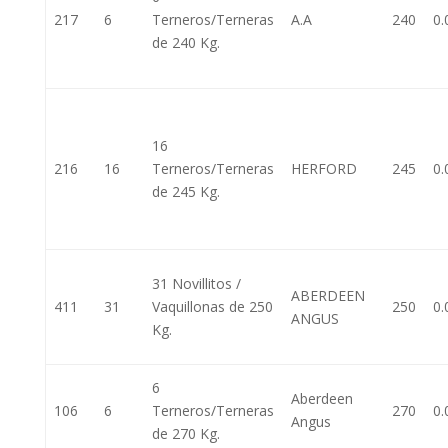
217
6
Terneros/Terneras
A.A
240
0.
de 240 Kg.
16
216
16
Terneros/Terneras
HERFORD
245
0.
de 245 Kg.
31 Novillitos /
ABERDEEN
411
31
Vaquillonas de 250
250
0.
ANGUS
Kg.
6
Aberdeen
106
6
Terneros/Terneras
270
0.
Angus
de 270 Kg.