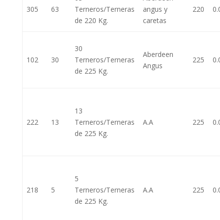
305
63
Terneros/Terneras
angus y
220
0.
de 220 Kg.
caretas
30
Aberdeen
102
30
Terneros/Terneras
225
0.
Angus
de 225 Kg.
13
222
13
Terneros/Terneras
A.A
225
0.
de 225 Kg.
5
218
5
Terneros/Terneras
A.A
225
0.
de 225 Kg.