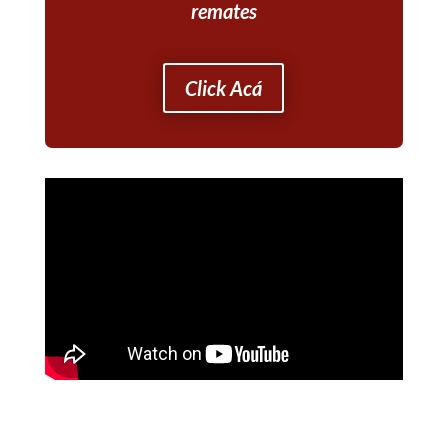
remates
Click Acá