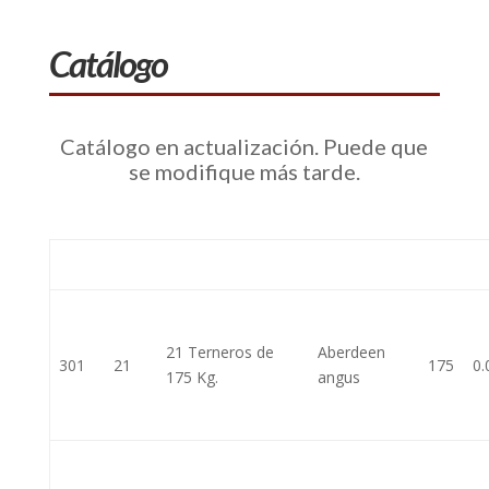
Catálogo
Catálogo en actualización. Puede que
se modifique más tarde.
Lote
Cab.
Categoría
Raza/Tipo
Kg
$
21 Terneros de
Aberdeen
301
21
175
0.
175 Kg.
angus