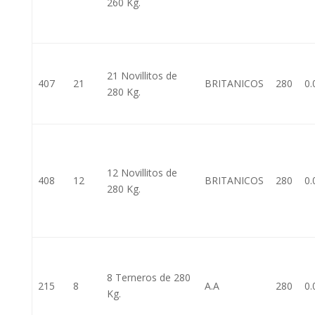
260 Kg.
21 Novillitos de
407
21
BRITANICOS
280
0.
280 Kg.
12 Novillitos de
408
12
BRITANICOS
280
0.
280 Kg.
8 Terneros de 280
215
8
A.A
280
0.
Kg.