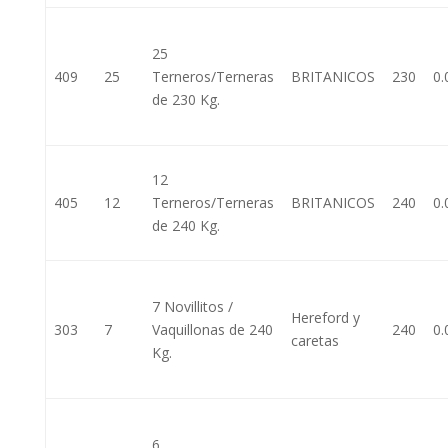
25
409
25
Terneros/Terneras
BRITANICOS
230
0.
de 230 Kg.
12
405
12
Terneros/Terneras
BRITANICOS
240
0.
de 240 Kg.
7 Novillitos /
Hereford y
303
7
Vaquillonas de 240
240
0.
caretas
Kg.
6