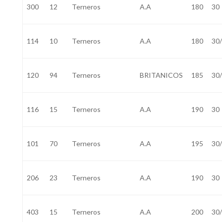
300
12
Terneros
A.A
180
30
114
10
Terneros
A.A
180
30
120
94
Terneros
BRITANICOS
185
30
116
15
Terneros
A.A
190
30
101
70
Terneros
A.A
195
30
206
23
Terneros
A.A
190
30
403
15
Terneros
A.A
200
30