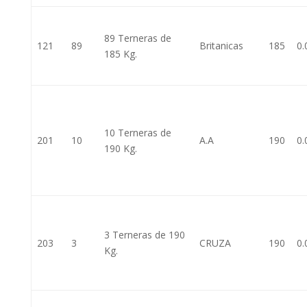
89 Terneras de
121
89
Britanicas
185
0.
185 Kg.
10 Terneras de
201
10
A.A
190
0.
190 Kg.
3 Terneras de 190
203
3
CRUZA
190
0.
Kg.