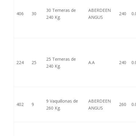
30 Terneras de
ABERDEEN
406
30
240
0.
240 Kg.
ANGUS
25 Terneras de
224
25
A.A
240
0.
240 Kg.
9 Vaquillonas de
ABERDEEN
402
9
260
0.
260 Kg.
ANGUS