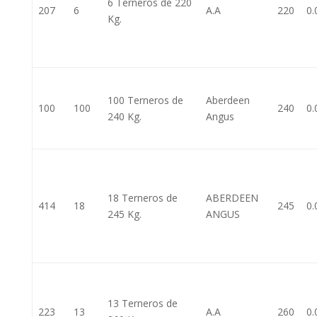
6 Terneros de 220
207
6
A.A
220
0.
Kg.
100 Terneros de
Aberdeen
100
100
240
0.
240 Kg.
Angus
18 Terneros de
ABERDEEN
414
18
245
0.
245 Kg.
ANGUS
13 Terneros de
223
13
A.A
260
0.