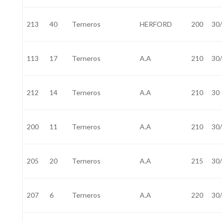
213
40
Terneros
HERFORD
200
30
113
17
Terneros
A.A
210
30
212
14
Terneros
A.A
210
30
200
11
Terneros
A.A
210
30
205
20
Terneros
A.A
215
30
207
6
Terneros
A.A
220
30