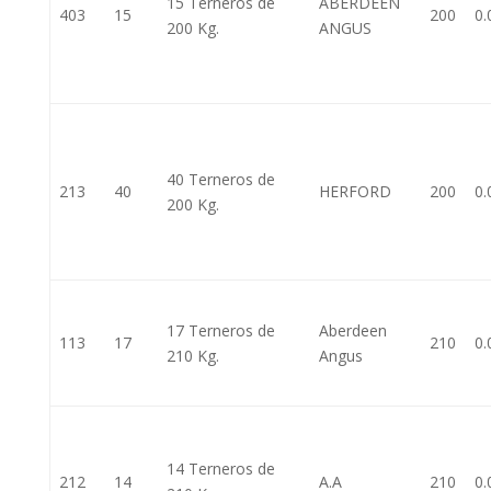
15 Terneros de
ABERDEEN
403
15
200
0.
200 Kg.
ANGUS
40 Terneros de
213
40
HERFORD
200
0.
200 Kg.
17 Terneros de
Aberdeen
113
17
210
0.
210 Kg.
Angus
14 Terneros de
212
14
A.A
210
0.