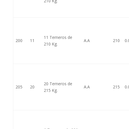
210 Kg.
11 Terneros de
200
11
A.A
210
0.
210 Kg.
20 Terneros de
205
20
A.A
215
0.
215 Kg.