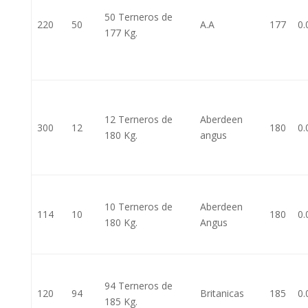
50 Terneros de
220
50
A.A
177
0.
177 Kg.
12 Terneros de
Aberdeen
300
12
180
0.
180 Kg.
angus
10 Terneros de
Aberdeen
114
10
180
0.
180 Kg.
Angus
94 Terneros de
120
94
Britanicas
185
0.
185 Kg.