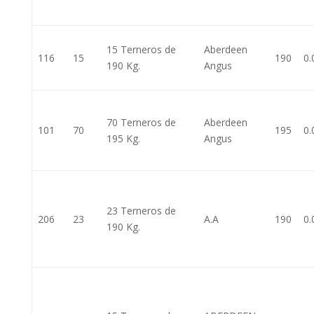
15 Terneros de
Aberdeen
116
15
190
0.
190 Kg.
Angus
70 Terneros de
Aberdeen
101
70
195
0.
195 Kg.
Angus
23 Terneros de
206
23
A.A
190
0.
190 Kg.