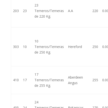
23
203
23
Terneros/Terneras
A.A
220
0.0
de 220 Kg.
10
303
10
Terneros/Terneras
Hereford
250
0.0
de 250 Kg.
17
Aberdeen
410
17
Terneros/Terneras
255
0.0
Angus
de 255 Kg.
24
405
24
Terneros/Terneras
Britanicos
270
0.0