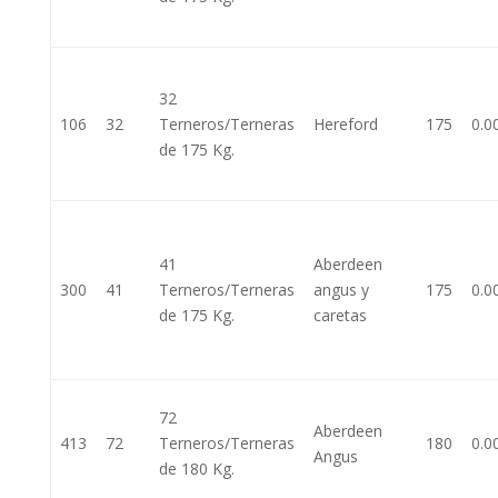
32
106
32
Terneros/Terneras
Hereford
175
0.0
de 175 Kg.
41
Aberdeen
300
41
Terneros/Terneras
angus y
175
0.0
de 175 Kg.
caretas
72
Aberdeen
413
72
Terneros/Terneras
180
0.0
Angus
de 180 Kg.