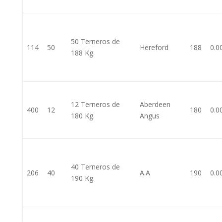
50 Terneros de
114
50
Hereford
188
0.0
188 Kg.
12 Terneros de
Aberdeen
400
12
180
0.0
180 Kg.
Angus
40 Terneros de
206
40
A.A
190
0.0
190 Kg.