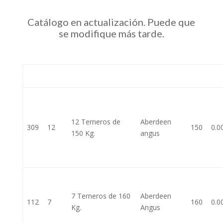
Catálogo en actualización. Puede que
se modifique más tarde.
#
Cab.
Categoría
Raza/Tipo
Kg
$
12 Terneros de
Aberdeen
309
12
150
0.0
150 Kg.
angus
7 Terneros de 160
Aberdeen
112
7
160
0.0
Kg.
Angus