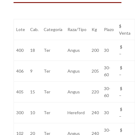
$
Lote
Cab.
Categoría
Raza/Tipo
Kg
Plazo
Venta
$
400
18
Ter
Angus
200
30
–
30-
$
406
9
Ter
Angus
205
60
–
30-
$
405
15
Ter
Angus
220
60
–
$
300
10
Ter
Hereford
240
30
–
30-
$
102
20
Ter
Angus
240