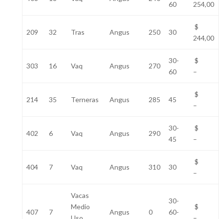
60
254,00
$
209
32
Tras
Angus
250
30
244,00
30-
$
303
16
Vaq
Angus
270
60
–
$
214
35
Terneras
Angus
285
45
–
30-
$
402
6
Vaq
Angus
290
45
–
$
404
7
Vaq
Angus
310
30
–
Vacas
30-
Medio
$
407
7
Angus
0
60-
Uso
–